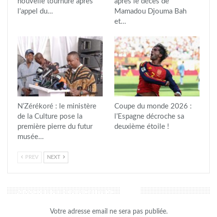
nouvelle tournure après
après le décès de
l’appel du…
Mamadou Djouma Bah
et…
N’Zérékoré : le ministère
Coupe du monde 2026 :
de la Culture pose la
l’Espagne décroche sa
première pierre du futur
deuxième étoile !
musée…
PREV
NEXT
LAISSER UN COMMENTAIRE
Votre adresse email ne sera pas publiée.