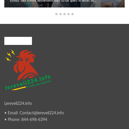
Kindia : des élèves descendent dans la rue après le décès de…
A PROPOS
Lereveil224.info
• Email: Contact@lereveil224.info
• Phone: 844-698-6394