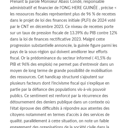
Prenant la parole Monsieur Abass Condé, responsable
administratif et financier de l’ONG HERE GUINÉE , précise <
les ressources fiscales représentent plus de 96 % de recettes
dans le projet de loi des finances initiale (PLFI) de 2024 voté
par le CNT en décembre 2023. Ce niveau de recettes porte
sur un taux de pression fiscale de 13.39% du PIB contre 12%
dans la loi de finances rectificative 2023. Malgré cette
progression substantielle annoncée, la guinée figure parmi les
pays de la sous-région qui doivent améliorer leur efforts
fiscal. Or la prédominance du secteur informel ( 41,5% du
PIB et 96% des emplois) ne permet pas d’entrevoir dans un
moyen de long terme de grande possibilité de mobilisation
des ressources. Cet handicap structurel s’ajoutent sur
plusieurs facteurs dont l’incivisme fiscal qui s’explique en
partie par la défiance des populations vis-à-vis pouvoir
publics. Ce sentiment est renforcé par la récurrence des
détournement des deniers publique dans un contexte où
l’état éprouve des difficultés à répondre aux attentes des
citoyens notamment en termes d’accès à des services de
qualité. parallèlement à cette situation, on note un faible
engagement des organisations de la société civile dans la