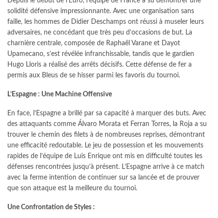
Depuis le début de l’Euro, l’équipe de France a su démontrer une
solidité défensive impressionnante. Avec une organisation sans
faille, les hommes de Didier Deschamps ont réussi à museler leurs
adversaires, ne concédant que très peu d’occasions de but. La
charnière centrale, composée de Raphaël Varane et Dayot
Upamecano, s’est révélée infranchissable, tandis que le gardien
Hugo Lloris a réalisé des arrêts décisifs. Cette défense de fer a
permis aux Bleus de se hisser parmi les favoris du tournoi.
L’Espagne : Une Machine Offensive
En face, l’Espagne a brillé par sa capacité à marquer des buts. Avec
des attaquants comme Álvaro Morata et Ferran Torres, la Roja a su
trouver le chemin des filets à de nombreuses reprises, démontrant
une efficacité redoutable. Le jeu de possession et les mouvements
rapides de l’équipe de Luis Enrique ont mis en difficulté toutes les
défenses rencontrées jusqu’à présent. L’Espagne arrive à ce match
avec la ferme intention de continuer sur sa lancée et de prouver
que son attaque est la meilleure du tournoi.
Une Confrontation de Styles :