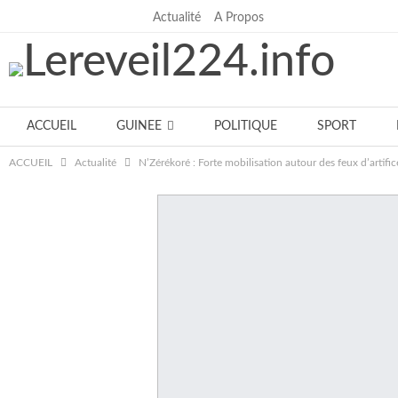
Actualité
A Propos
jeudi, juillet 30, 2026
ACCUEIL
GUINEE
POLITIQUE
SPORT
ACCUEIL
Actualité
N’Zérékoré : Forte mobilisation autour des feux d’artific
Notre équipe