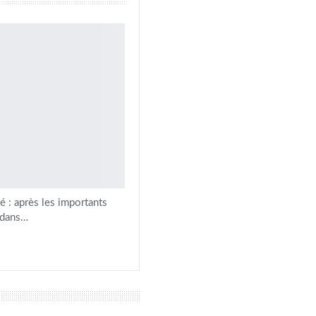
é : après les importants
 dans…