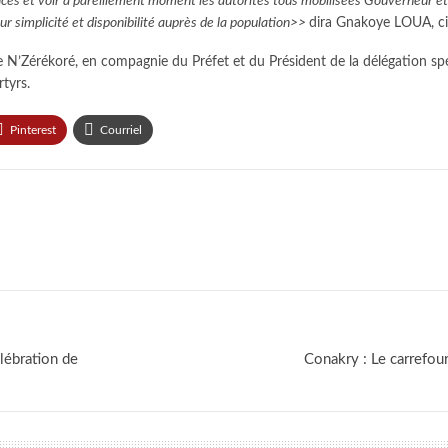
tifices et voir à pareillement moment les autorités tous mobilisées Gouverneur et
ur simplicité et disponibilité auprès de la population>>
dira Gnakoye LOUA, c
e N’Zérékoré, en compagnie du Préfet et du Président de la délégation sp
tyrs.
Pinterest
Courriel
lébration de
Conakry : Le carrefo