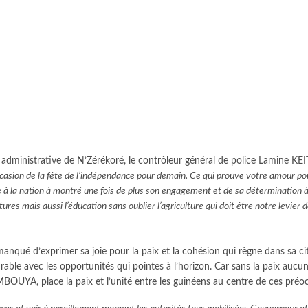
n administrative de N’Zérékoré, le contrôleur général de police Lamine KEI
ccasion de la fête de l’indépendance pour demain. Ce qui prouve votre amour pou
la nation à montré une fois de plus son engagement et de sa détermination 
tures mais aussi l’éducation sans oublier l’agriculture qui doit être notre levie
nqué d’exprimer sa joie pour la paix et la cohésion qui règne dans sa cit
able avec les opportunités qui pointes à l’horizon. Car sans la paix aucu
UYA, place la paix et l’unité entre les guinéens au centre de ces préo