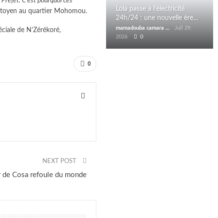
 Préfet. C’est pourquoi ces
Lola passe à l’électricité
itoyen au quartier Mohomou.
24h/24 : une nouvelle ère…
mamadouba camara
Juil 29,
éciale de N’Zérékoré,
2026
0
0
NEXT POST
ur de Cosa refoule du monde