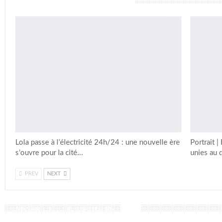
vous pourriez aussi aimer
Lola passe à l’électricité 24h/24 : une nouvelle ère
Portrait |
s’ouvre pour la cité…
unies au 
PREV
NEXT
LAISSER UN COMMENTAIRE