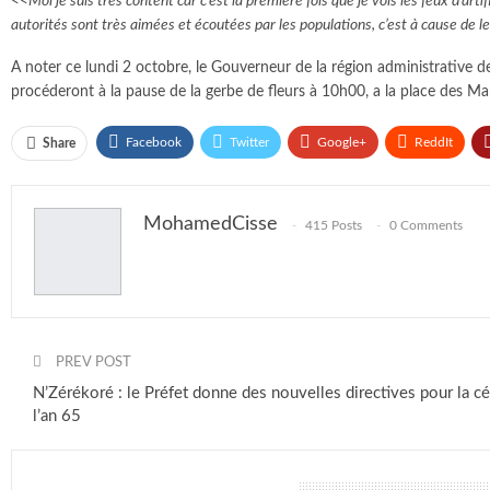
<<Moi je suis très content car c’est la première fois que je vois les feux d’ar
autorités sont très aimées et écoutées par les populations, c’est à cause de le
A noter ce lundi 2 octobre, le Gouverneur de la région administrative d
procéderont à la pause de la gerbe de fleurs à 10h00, a la place des Mar
Facebook
Twitter
Google+
ReddIt
Share
MohamedCisse
415 Posts
0 Comments
PREV POST
N’Zérékoré : le Préfet donne des nouvelles directives pour la cé
l’an 65