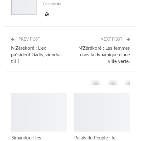
Comments
PREV POST
NEXT POST
N’Zérékoré : L’ex
N’Zérékoré : Les femmes
président Dadis, viendra
dans la dynamique d’une
t’il ?
ville verte.
vous pourriez aussi aimer
Simandou : les
Palais du Peuple : le