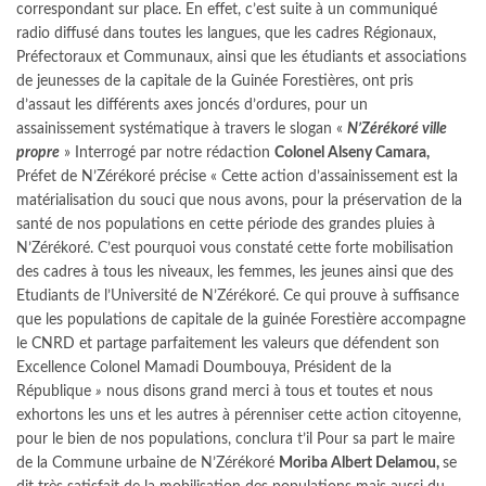
correspondant sur place.
En effet, c’est suite à un communiqué
radio diffusé dans toutes les langues, que les cadres Régionaux,
Préfectoraux et Communaux, ainsi que les étudiants et associations
de jeunesses de la capitale de la Guinée Forestières, ont pris
d’assaut les différents axes joncés d’ordures, pour un
assainissement systématique à travers le slogan «
N’Zérékoré ville
propre
»
Interrogé par notre rédaction
Colonel Alseny Camara,
Préfet de N’Zérékoré précise « Cette action d’assainissement est la
matérialisation du souci que nous avons, pour la préservation de la
santé de nos populations en cette période des grandes pluies à
N’Zérékoré. C’est pourquoi vous constaté cette forte mobilisation
des cadres à tous les niveaux, les femmes, les jeunes ainsi que des
Etudiants de l’Université de N’Zérékoré. Ce qui prouve à suffisance
que les populations de capitale de la guinée Forestière accompagne
le CNRD et partage parfaitement les valeurs que défendent son
Excellence Colonel Mamadi Doumbouya, Président de la
République
»
nous disons grand merci à tous et toutes et nous
exhortons les uns et les autres à pérenniser cette action citoyenne,
pour le bien de nos populations, conclura t’il
Pour sa part le maire
de la Commune urbaine de N’Zérékoré
Moriba Albert Delamou,
se