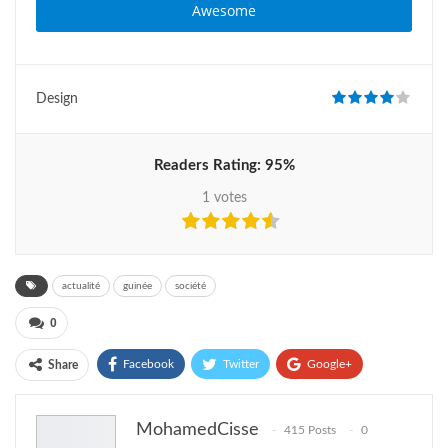
Awesome
Design
Readers Rating:
95%
1
votes
actualité
guinée
société
0
Facebook
Twitter
Google+
Share
ReddIt
WhatsApp
Pinterest
MohamedCisse
415 Posts
0
Courriel