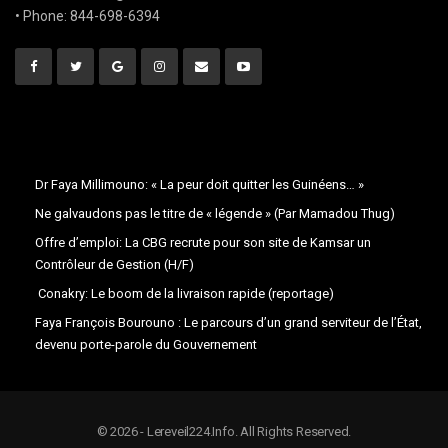
• Phone: 844-698-6394
Dr Faya Millimouno: « La peur doit quitter les Guinéens… »
Ne galvaudons pas le titre de « légende » (Par Mamadou Thug)
Offre d’emploi: La CBG recrute pour son site de Kamsar un
Contrôleur de Gestion (H/F)
Conakry: Le boom de la livraison rapide (reportage)
Faya François Bourouno : Le parcours d’un grand serviteur de l’État,
devenu porte-parole du Gouvernement
© 2026 - Lereveil224.Info. All Rights Reserved.