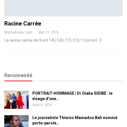
Racine Carrée
Mamadouba Camara
Mar 15, 2026
La racine carrée de 9 est ?
A) 5
B) 7
C) 3
D) 1
Correct : C
Recomendé
PORTRAIT-HOMMAGE | Dr Diaka SIDIBÉ : le
visage d’une…
Août 4, 2026
Le journaliste Thierno Mamadou Bah nommé
porte-parole…