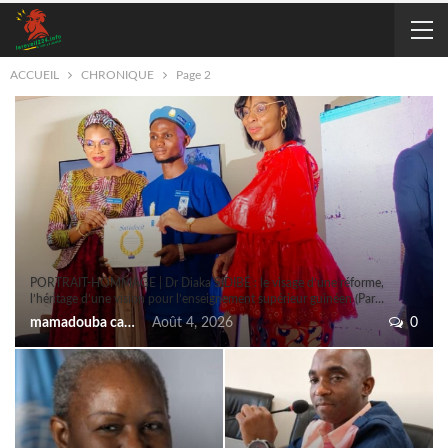
ACCUEIL
CHRONIQUE
Page 2
PORTRAIT-HOMMAGE | Dr Diaka SIDIBÉ : le visage d’une réforme,
l’héritage d’une vision pour l’enseignement supérieur guinéen (Par…
mamadouba camara
Août 4, 2026
0