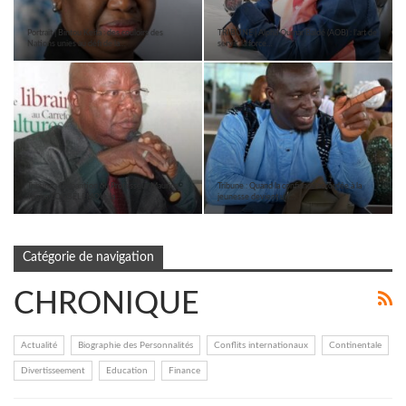
Portrait | Bintou Keïta : des couloirs des
TRIBUNE | Alpha Oumar Baldé (AOB) : l’art de
Nations unies au défi de la…
servir, la force…
Tribune : Disparition du Professeur Maurice
Tribune : Quand la confiance accordée à la
Togba ZOGBÉLÉMOU, la…
jeunesse devient un…
Catégorie de navigation
CHRONIQUE
Actualité
Biographie des Personnalités
Conflits internationaux
Continentale
Divertisseement
Education
Finance