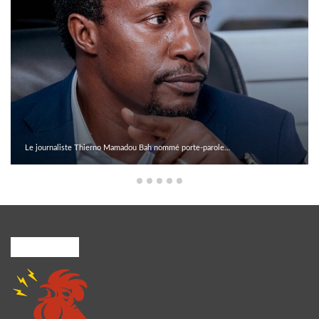
liste Thierno Mamadou Bah nommé porte-parole…
Vacances pr
A PROPOS