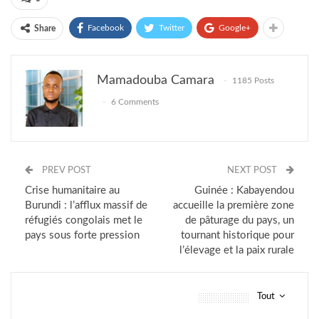
Facebook
Twitter
Google+
Share
Mamadouba Camara
1185 Posts
6 Comments
PREV POST
NEXT POST
Crise humanitaire au
Guinée : Kabayendou
Burundi : l’afflux massif de
accueille la première zone
réfugiés congolais met le
de pâturage du pays, un
pays sous forte pression
tournant historique pour
l’élevage et la paix rurale
Tout
vous pourriez aussi aimer