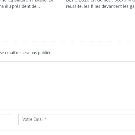
me législature s’installe, Dr
BEPC 2026 en Guinée : 58,96 % d
a élu président de…
réussite, les filles devancent les g
se email ne sera pas publiée.