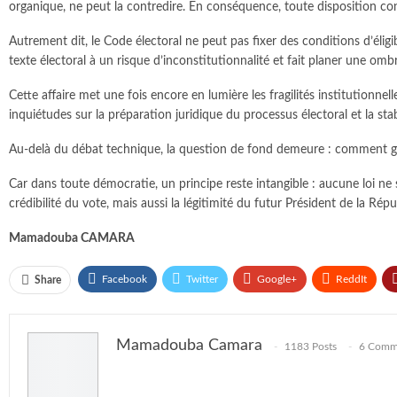
organique, ne peut la contredire. En conséquence, toute disposition contr
Autrement dit, le Code électoral ne peut pas fixer des conditions d’éligibi
texte électoral à un risque d’inconstitutionnalité et fait planer une ombre
Cette affaire met une fois encore en lumière les fragilités institutionnel
inquiétudes sur la préparation juridique du processus électoral et la stab
Au-delà du débat technique, la question de fond demeure : comment garan
Car dans toute démocratie, un principe reste intangible : aucune loi ne
crédibilité du vote, mais aussi la légitimité du futur Président de la Répu
Mamadouba CAMARA
Facebook
Twitter
Google+
ReddIt
Share
Mamadouba Camara
1183 Posts
6 Comm