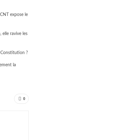
le CNT expose le
elle ravive les
 Constitution ?
lement la
0