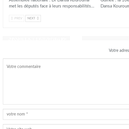
Assemblée nationale : Dr Dansa Kourouma
Guinée : la 10è
met les députés face à leurs responsabilités…
Dansa Kouroum
PREV
NEXT
LAISSER UN COMMENTAIRE
Votre adres