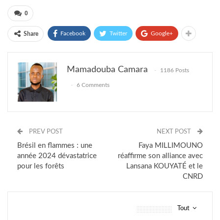
0
Facebook
Twitter
Google+
Share
Mamadouba Camara
1186 Posts
6 Comments
PREV POST
NEXT POST
Brésil en flammes : une
Faya MILLIMOUNO
année 2024 dévastatrice
réaffirme son alliance avec
pour les forêts
Lansana KOUYATÉ et le
CNRD
Tout
vous pourriez aussi aimer