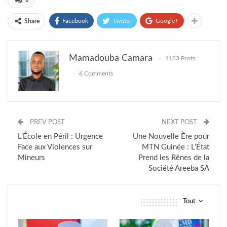
0
Facebook
Twitter
Google+
Share
Mamadouba Camara
1183 Posts
6 Comments
PREV POST
NEXT POST
L’École en Péril : Urgence
Une Nouvelle Ère pour
Face aux Violences sur
MTN Guinée : L’État
Mineurs
Prend les Rênes de la
Société Areeba SA
Tout
vous pourriez aussi aimer