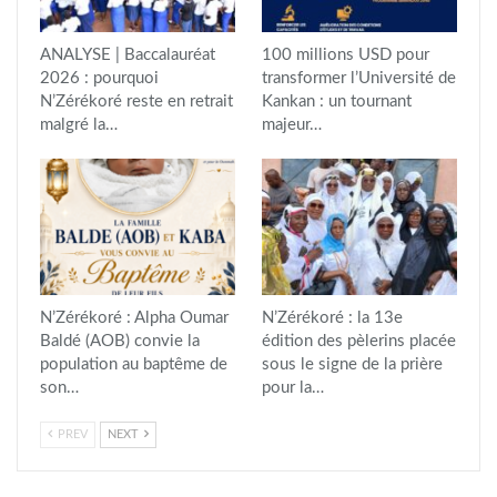
ANALYSE | Baccalauréat
100 millions USD pour
2026 : pourquoi
transformer l’Université de
N’Zérékoré reste en retrait
Kankan : un tournant
malgré la…
majeur…
N’Zérékoré : Alpha Oumar
N’Zérékoré : la 13e
Baldé (AOB) convie la
édition des pèlerins placée
population au baptême de
sous le signe de la prière
son…
pour la…
PREV
NEXT