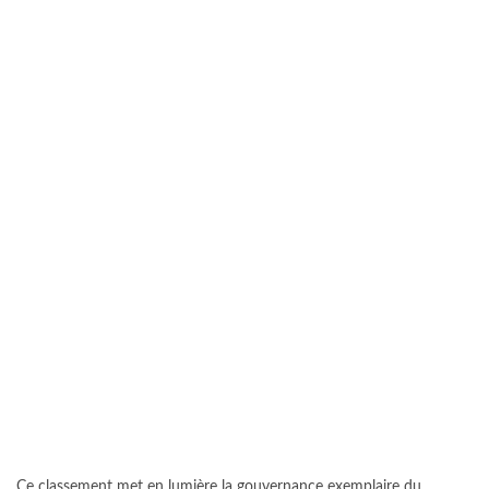
Ce classement met en lumière la gouvernance exemplaire du