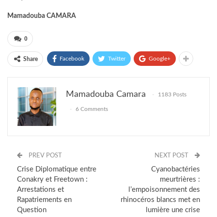
Mamadouba CAMARA
0
Facebook
Twitter
Google+
Share
Mamadouba Camara
1183 Posts
6 Comments
PREV POST
NEXT POST
Crise Diplomatique entre
Cyanobactéries
Conakry et Freetown :
meurtrières :
Arrestations et
l’empoisonnement des
Rapatriements en
rhinocéros blancs met en
Question
lumière une crise