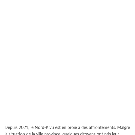
Depuis 2021, le Nord-Kivu est en proie à des affrontements. Malgré
la situation de la ville province, quelques citoyens ont pris leur