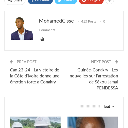
Facebook
Twitter
Google+
Share
MohamedCisse
415 Posts
0
Comments
PREV POST
NEXT POST
Can 23-24 : La victoire de
Guinée-Conakry : Les
la Côte d’Ivoire donne une
nouvelles sur l’arrestation
émotion forte à Conakry
de Sékou Jamal
PENDESSA
Tout
vous pourriez aussi aimer