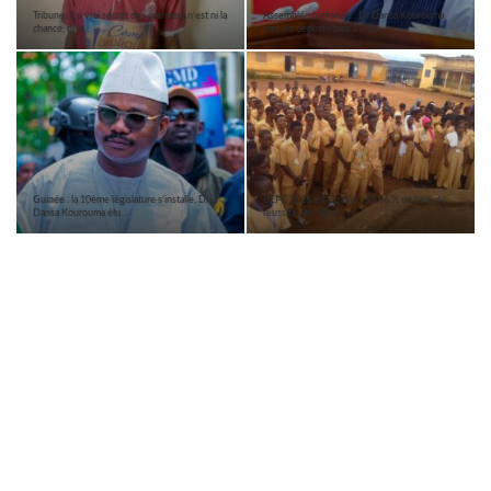
Tribune : Le vrai secret des premiers n’est ni la
Assemblée nationale : Dr Dansa Kourouma
chance, ni le…
met les députés face à leurs…
Guinée : la 10ème législature s’installe, Dr
BEPC 2026 en Guinée : 58,96 % de taux de
Dansa Kourouma élu…
réussite, les filles…