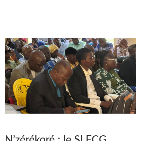
N’zérékoré : le SLECG