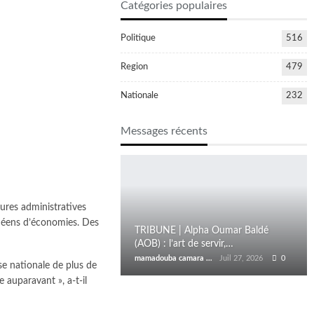
Catégories populaires
Politique
516
Region
479
Nationale
232
Messages récents
dures administratives
uinéens d’économies. Des
TRIBUNE | Alpha Oumar Baldé
(AOB) : l’art de servir,…
mamadouba camara
Juil 27, 2026
0
se nationale de plus de
 auparavant », a-t-il