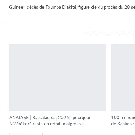
Guinée : décès de Toumba Diakité, figure clé du procès du 28 
vous pourriez aussi aimer
ANALYSE | Baccalauréat 2026 : pourquoi
100 million
N’Zérékoré reste en retrait malgré la…
de Kankan :