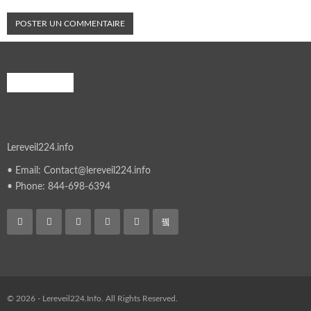
A PROPOS
Lereveil224.info
• Email: Contact@lereveil224.info
• Phone: 844-698-6394
© 2026 - Lereveil224.Info. All Rights Reserved.