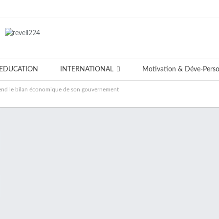
EDUCATION
INTERNATIONAL
Motivation & Déve-Pers
éfend le bilan économique de son gouvernement