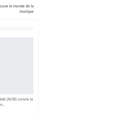
secoue le monde de la
musique
ldé (AOB) convie la
on…