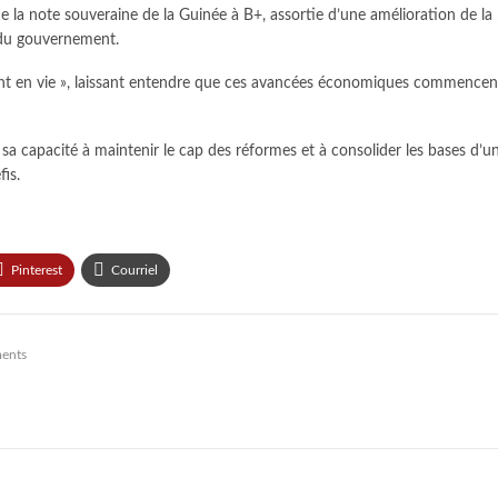
 la note souveraine de la Guinée à B+, assortie d’une amélioration de la
f du gouvernement.
 sont en vie », laissant entendre que ces avancées économiques commence
 sa capacité à maintenir le cap des réformes et à consolider les bases d’u
is.
Pinterest
Courriel
ents