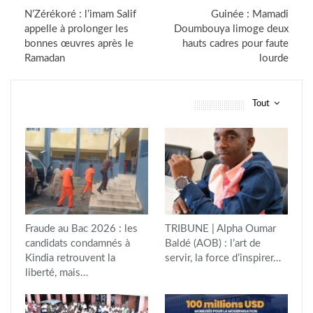
N’Zérékoré : l’imam Salif
Guinée : Mamadi
appelle à prolonger les
Doumbouya limoge deux
bonnes œuvres après le
hauts cadres pour faute
Ramadan
lourde
Tout
vous pourriez aussi aimer
Fraude au Bac 2026 : les
TRIBUNE | Alpha Oumar
candidats condamnés à
Baldé (AOB) : l’art de
Kindia retrouvent la
servir, la force d’inspirer…
liberté, mais…