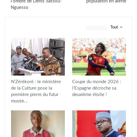
l’ombre de Denis Sassou-
population en alerte
Nguesso
Tout
vous pourriez aussi aimer
N’Zérékoré : le ministère
Coupe du monde 2026 :
de la Culture pose la
l’Espagne décroche sa
première pierre du futur
deuxième étoile !
musée…