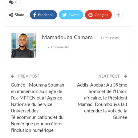
0
Facebook
Twitter
Google+
Share
Mamadouba Camara
1191 Posts
6 Comments
PREV POST
NEXT POST
Guinée : Mourana Soumah
Addis-Abeba : Au 39ème
en immersion au siège de
Sommet de l’Union
l’ex-MPTEN et à l’Agence
africaine, le Président
Nationale du Service
Mamadi Doumbouya fait
Universel des
entendre la voix de la
Télécommunications et du
Guinée
Numérique pour accélérer
l’inclusion numérique