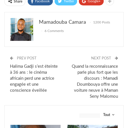
Facebook
Twitter
Google+
Share
Mamadouba Camara
1200 Posts
6 Comments
PREV POST
NEXT POST
Halima Gadji s’est éteinte
Quand la reconnaissance
à 36 ans : le cinéma
parle plus fort que les
africain perd une actrice
discours : Mamadi
engagée et une
Doumbouya offre une
conscience éveillée
voiture neuve à Maman
Seny Malomou
Tout
vous pourriez aussi aimer