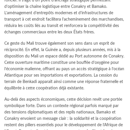
foncier. Il s’agit d’un point d’ancrage stratégique permettant
d’optimiser la chaîne logistique entre Conakry et Bamako.
L’aménagement d’entrepôts modernes et d’infrastructures de
transport à cet endroit facilitera l’acheminement des marchandises,
réduira les coûts liés au transit et renforcera la compétitivité des
échanges commerciaux entre les deux États frères.
Ce geste du Mali trouve également son sens dans un esprit de
réciprocité. En effet, la Guinée a, depuis plusieurs années, mis à la
disposition du Mali un espace dédié au Port autonome de Conakry.
Cette ouverture maritime constitue une bouffée d’oxygène pour
l’économie malienne, offrant au pays un accès stratégique à l’océan
Atlantique pour ses importations et exportations. La cession du
terrain de Benkadi apparaît ainsi comme une réponse fraternelle et
équilibrée à cette coopération déjà existante.
Au-delà des aspects économiques, cette décision revêt une portée
symbolique forte. Dans un contexte régional parfois marqué par
des tensions diplomatiques et des replis nationaux, Bamako et
Conakry envoient un message clair : la solidarité et la coopération
restent des piliers essentiels pour le développement de l’Afrique de