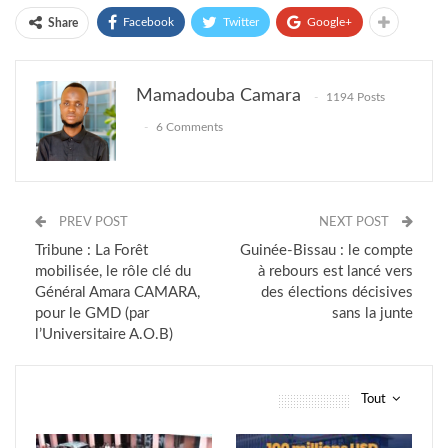
Facebook
Twitter
Google+
Share
Mamadouba Camara
1194 Posts
6 Comments
PREV POST
NEXT POST
Tribune : La Forêt
Guinée-Bissau : le compte
mobilisée, le rôle clé du
à rebours est lancé vers
Général Amara CAMARA,
des élections décisives
pour le GMD (par
sans la junte
l’Universitaire A.O.B)
Tout
vous pourriez aussi aimer