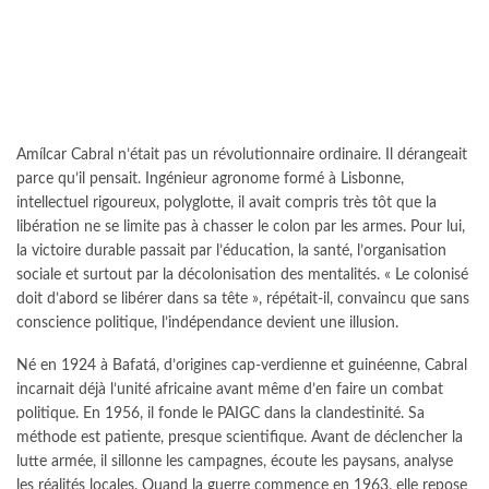
Amílcar Cabral n’était pas un révolutionnaire ordinaire. Il dérangeait
parce qu’il pensait. Ingénieur agronome formé à Lisbonne,
intellectuel rigoureux, polyglotte, il avait compris très tôt que la
libération ne se limite pas à chasser le colon par les armes. Pour lui,
la victoire durable passait par l’éducation, la santé, l’organisation
sociale et surtout par la décolonisation des mentalités. « Le colonisé
doit d’abord se libérer dans sa tête », répétait-il, convaincu que sans
conscience politique, l’indépendance devient une illusion.
Né en 1924 à Bafatá, d’origines cap-verdienne et guinéenne, Cabral
incarnait déjà l’unité africaine avant même d’en faire un combat
politique. En 1956, il fonde le PAIGC dans la clandestinité. Sa
méthode est patiente, presque scientifique. Avant de déclencher la
lutte armée, il sillonne les campagnes, écoute les paysans, analyse
les réalités locales. Quand la guerre commence en 1963, elle repose