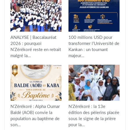
ANALYSE | Baccalauréat
100 millions USD pour
2026 : pourquoi
transformer l’Université de
N’Zérékoré reste en retrait
Kankan : un tournant
malgré la…
majeur…
N’Zérékoré : Alpha Oumar
N’Zérékoré : la 13e
Baldé (AOB) convie la
édition des pèlerins placée
population au baptême de
sous le signe de la prière
son…
pour la…