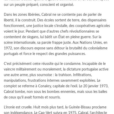
sur un peuple préparé, conscient et organisé.
Dans les zones libérées, Cabral ne se contente pas de parler de
liberté, il la construit. Des écoles sortent de terre, des dispensaires
fonctionnent, une justice locale s’installe, des coopératives agricoles
voient le jour. Pendant que d’autres chefs révolutionnaires se
contentent de slogans, lui bâtit un État en pleine guerre. Sur la
scène internationale, sa parole frappe juste. Aux Nations Unies, en
1972, son discours expose sans détour la brutalité du colonialisme
portugais et force le respect des grandes puissances.
C’est précisément cette réussite qui le condamne. Incapable de le
vaincre militairement ou moralement, la dictature portugaise active
une autre arme, plus sournoise : la trahison. Infiltrations,
manipulations, frustrations internes savamment exploitées. Le
complot se referme à Conakry, capitale de l’exil. Le 20 janvier 1973,
Cabral tombe, non sous les bombes ennemies, mais sous les balles
de ceux qu’il avait formés et nourris.
L’ironie est cruelle. Huit mois plus tard, la Guinée-Bissau proclame
son indépendance. Le Cap-Vert suivra en 1975. Cabral, l’architecte