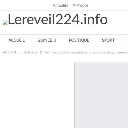
Actualité
A Propos
mercredi, août 5, 2026
ACCUEIL
GUINEE
POLITIQUE
SPORT
ACCUEIL
Actualité
Rentrée scolaire sous pression : syndicats et gouvernem
Notre équipe