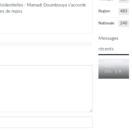
ésidentielles : Mamadi Doumbouya s’accorde
urs de repos
Region
483
Nationale
240
PORTRAIT-
HOMMAGE
Messages
| Dr Diaka
SIDIBÉ :
récents
le visage
d’une…
Août 4,
2026
0