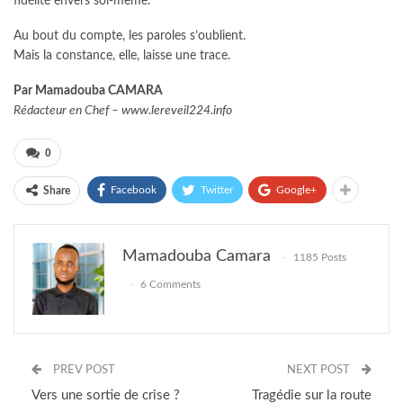
fidélité envers soi-même.
Au bout du compte, les paroles s’oublient.
Mais la constance, elle, laisse une trace.
Par Mamadouba CAMARA
Rédacteur en Chef –
www.lereveil224.info
0
Facebook
Twitter
Google+
Share
Mamadouba Camara
1185 Posts
6 Comments
PREV POST
NEXT POST
Vers une sortie de crise ?
Tragédie sur la route