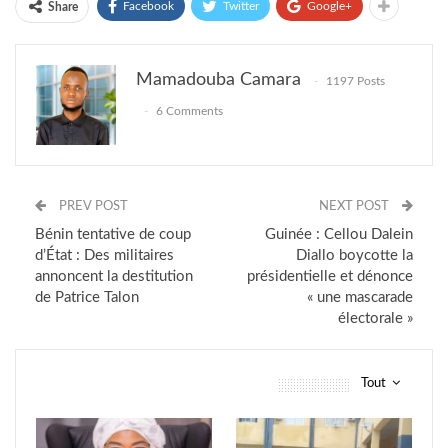
Facebook
Twitter
Google+
Share
Mamadouba Camara
1197 Posts
6 Comments
PREV POST
NEXT POST
Bénin tentative de coup
Guinée : Cellou Dalein
d’État : Des militaires
Diallo boycotte la
annoncent la destitution
présidentielle et dénonce
de Patrice Talon
« une mascarade
électorale »
Tout
vous pourriez aussi aimer