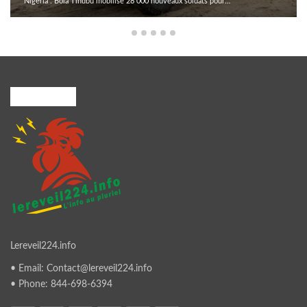
Nigeria : Bola Tinubu mobilise 28 000 nouveaux soldats pour…
A PROPOS
Lereveil224.info
• Email: Contact@lereveil224.info
• Phone: 844-698-6394