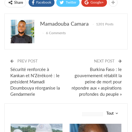
Facebook
Twitter
Google+
Share
Mamadouba Camara
1201 Posts
6 Comments
PREV POST
NEXT POST
Sécurité renforcée à
Burkina Faso : le
Kankan et N’Zérékoré : le
gouvernement rétablit la
président Mamadi
peine de mort pour
Doumbouya réorganise la
répondre aux « aspirations
Gendarmerie
profondes du peuple »
Tout
vous pourriez aussi aimer