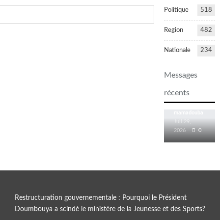
Politique
518
Region
482
Lola passe
Nationale
234
à
l’électricité
Messages
24h/24 :
une
récents
nouvelle
ère…
Juil 29,
2026
0
Restructuration gouvernementale : Pourquoi le Président
Doumbouya a scindé le ministère de la Jeunesse et des Sports?