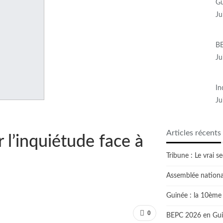
Gu
Ju
BE
Ju
In
Ju
Articles récents
r l’inquiétude face à
Tribune : Le vrai 
Assemblée national
Guinée : la 10ème 
0
BEPC 2026 en Guiné