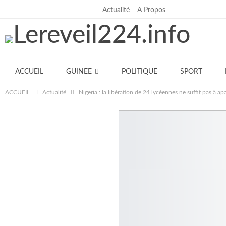
Actualité
A Propos
dimanche, juillet 19, 2026
ACCUEIL
GUINEE
POLITIQUE
SPORT
ACCUEIL
Actualité
Nigeria : la libération de 24 lycéennes ne suffit pas à 