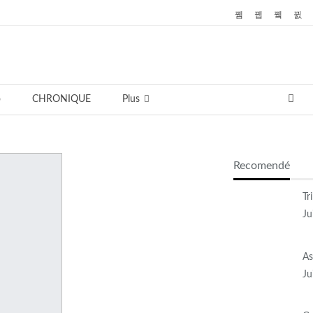
o
CHRONIQUE
Plus
Recomendé
Tr
Ju
As
Ju