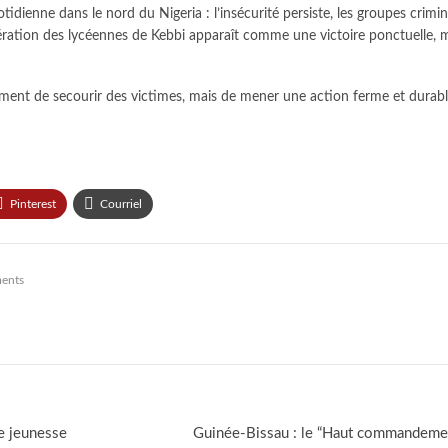
dienne dans le nord du Nigeria : l’insécurité persiste, les groupes crimin
bération des lycéennes de Kebbi apparaît comme une victoire ponctuelle, m
eulement de secourir des victimes, mais de mener une action ferme et dura
Pinterest
Courriel
ents
ne jeunesse
Guinée-Bissau : le “Haut commandement 