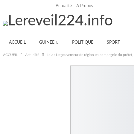
Actualité
A Propos
samedi, juillet 18, 2026
ACCUEIL
GUINEE
POLITIQUE
SPORT
ACCUEIL
Actualité
Lola : Le gouverneur de région en compagnie du préfet, s
Notre équipe