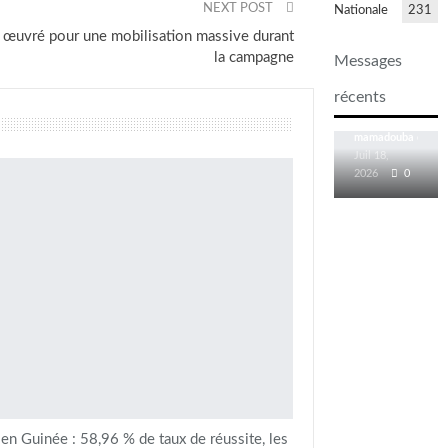
nationale
NEXT POST
Nationale
231
: Dr
 œuvré pour une mobilisation massive durant
Dansa
la campagne
Messages
Kourouma
met les
récents
députés
face…
Juil 18,
2026
0
n Guinée : 58,96 % de taux de réussite, les