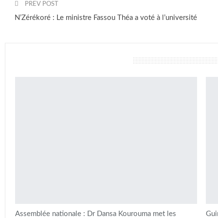
PREV POST
N’Zérékoré : Le ministre Fassou Théa a voté à l’université
vous pourriez aussi aimer
Assemblée nationale : Dr Dansa Kourouma met les
Gui