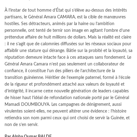
À l’instar de tout homme d’État qui s’élève au-dessus des intérêts
partisans, le Général Amara CAMARA, est la cible de manœuvres
hostiles. Ses détracteurs, animés par la haine ou l’ambition
personnelle, ont tenté de ternir son image en agitant l’ombre d’une
prétendue affaire de huit millions de dollars. Mais la réalité est claire
: il ne s’agit que de calomnies diffusées sur les réseaux sociaux pour
affaiblir une stature qui dérange. Bâtie sur la probité et la loyauté, sa
réputation demeure intacte face à ces attaques sans fondement. Le
Général Amara Camara n’est pas seulement un collaborateur de
confiance, il constitue l’un des piliers de l’architecture de la
transition guinéenne. Héritier de l’exemple paternel, formé à l’école
de la rigueur et profondément attaché aux valeurs de loyauté et
d’intégrité, il incarne cette nouvelle génération de leaders capables
de hisser haut l’idéal de refondation nationale porté par le Général
Mamadi DOUMBOUYA. Les campagnes de dénigrement, aussi
virulentes soient-elles, ne peuvent altérer une évidence : l’histoire
retiendra son nom parmi ceux qui ont choisi de servir la Guinée, et
non de s’en servir.
Par Alpha Oumar BALDE