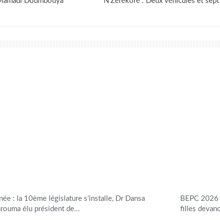
de Mamadi Doumbouya
N’Zérékoré : Deux véhicules et sept
née : la 10ème législature s’installe, Dr Dansa
BEPC 2026 e
rouma élu président de…
filles devan