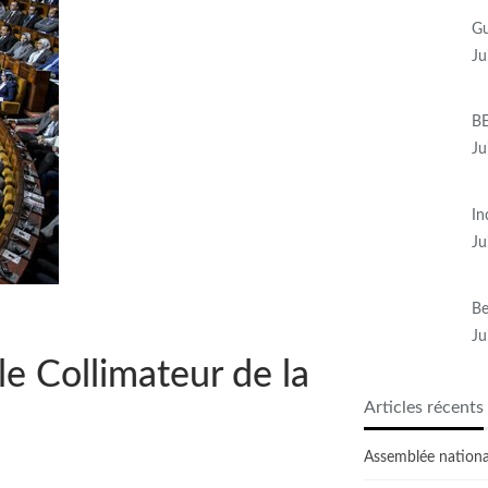
Gu
Ju
BE
Ju
In
Ju
Be
Ju
e Collimateur de la
Articles récents
Assemblée national