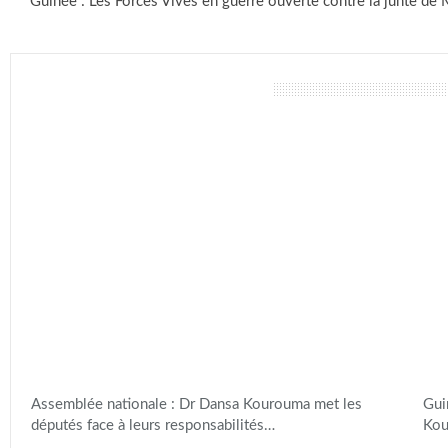
Guinée : Les Forces Vives en guerre ouverte contre la junte 
vous pourriez aussi aimer
Assemblée nationale : Dr Dansa Kourouma met les
Gui
députés face à leurs responsabilités…
Kou