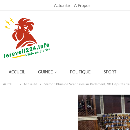
Actualité
A Propos
samedi, juillet 18, 2026
ACCUEIL
GUINEE
POLITIQUE
SPORT
ACCUEIL
Actualité
Maroc : Pluie de Scandales au Parlement, 30 Députés dans