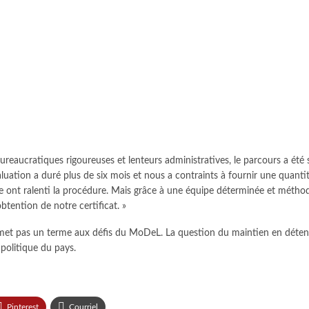
es bureaucratiques rigoureuses et lenteurs administratives, le parcours 
valuation a duré plus de six mois et nous a contraints à fournir une quant
re ont ralenti la procédure. Mais grâce à une équipe déterminée et métho
tention de notre certificat. »
e met pas un terme aux défis du MoDeL. La question du maintien en déten
 politique du pays.
Pinterest
Courriel