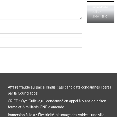
à Kindia…
Juil 27,
2026
0
Affaire fraude au Bac à Kindia : Les candidats condamnés libérés
par la Cour d’appel
CRIEF : Oyé Guilavogui condamné en appel à 6 ans de prison
ferme et 6 milliards GNF d’amende
Immersion à Lola : Électricité, bitumage des voiries…une ville