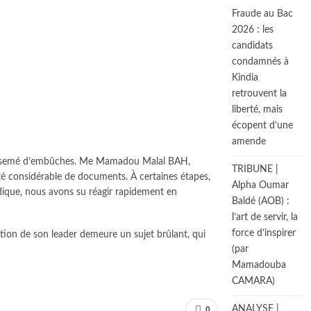
Fraude au Bac
2026 : les
candidats
condamnés à
Kindia
retrouvent la
liberté, mais
écopent d’une
amende
a été semé d’embûches. Me Mamadou Malal BAH,
TRIBUNE |
ité considérable de documents. À certaines étapes,
Alpha Oumar
dique, nous avons su réagir rapidement en
Baldé (AOB) :
l’art de servir, la
force d’inspirer
tion de son leader demeure un sujet brûlant, qui
(par
Mamadouba
CAMARA)
ANALYSE |
0