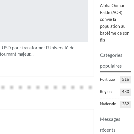
Alpha Oumar
Baldé (AOB)
convie la
population au
baptême de son
fils
 USD pour transformer l’Université de
 tournant majeur…
Catégories
populaires
Politique
516
Region
480
Nationale
232
Fraude au
Bac 2026
Messages
: les
candidats
récents
condamnés