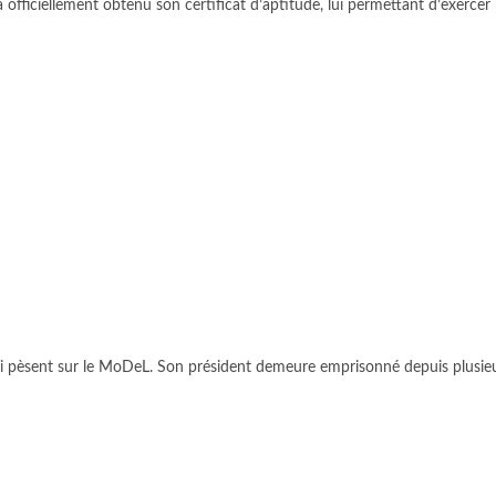
a officiellement obtenu son certificat d’aptitude, lui permettant d’exercer 
 qui pèsent sur le MoDeL. Son président demeure emprisonné depuis plusie