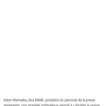
Selon Mamadou Ibra KANE, président du patronat de la presse
sénégalaise, une stratégie méthodique viserait à « liquider la presse