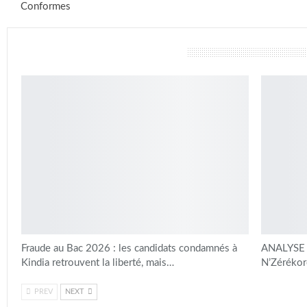
Conformes
vous pourriez aussi aimer
Fraude au Bac 2026 : les candidats condamnés à
ANALYSE |
Kindia retrouvent la liberté, mais…
N’Zérékoré
PREV
NEXT