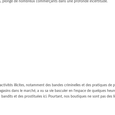
nes, plonge de nombreux commerçants dans une profonde incertitude.
activités illicites, notamment des bandes criminelles et des pratiques de p
ns dans le marché, a vu sa vie basculer en l’espace de quelques heures
es bandits et des prostituées ici. Pourtant, nos boutiques ne sont pas des