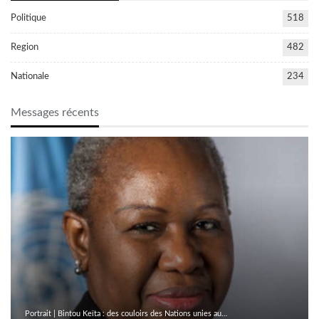
Politique
518
Region
482
Nationale
234
Messages récents
Portrait | Bintou Keïta : des couloirs des Nations unies au…