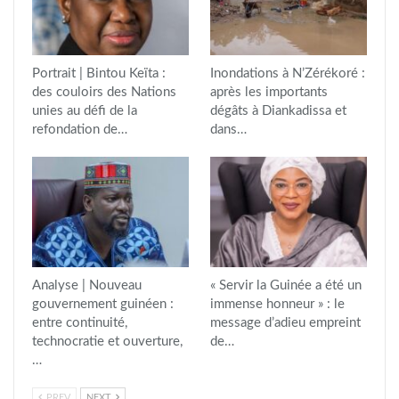
Portrait | Bintou Keïta :
Inondations à N’Zérékoré :
des couloirs des Nations
après les importants
unies au défi de la
dégâts à Diankadissa et
refondation de…
dans…
Analyse | Nouveau
« Servir la Guinée a été un
gouvernement guinéen :
immense honneur » : le
entre continuité,
message d’adieu empreint
technocratie et ouverture,
de…
…
PREV
NEXT