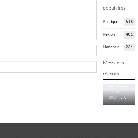
populaires
Politique
518
Region
481
Portrait |
Nationale
234
Bintou
Keïta : des
Messages
couloirs
des
récents
Nations
unies au…
Juil 28,
2026
0