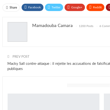
Facebook
Twitter
Google+
ReddIt
Share
Mamadouba Camara
1200 Posts
6 Comm
PREV POST
Macky Sall contre-attaque : il rejette les accusations de falsific
publiques
vous pourriez aussi aimer