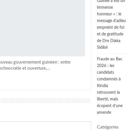
Guinée a été un
immense
honneur » : le
message d’adieu
empreint de foi
et de gratitude
de Dre Diaka
Sidibé
Fraude au Bac
ouveau gouvernement guinéen : entre
2026 : les
technocratie et ouverture,…
candidats
condamnés à
Kindia
retrouvent la
liberté, mais
écopent d’une
amende
Catégories