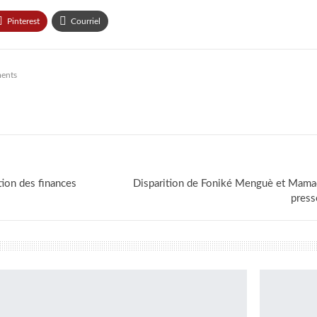
Pinterest
Courriel
ents
ation des finances
Disparition de Foniké Menguè et Mama
press