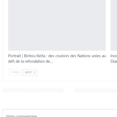
Portrait | Bintou Keïta : des couloirs des Nations unies au
Ino
défi de la refondation de…
Dia
PREV
NEXT
LAISSER UN COMMENTAIRE