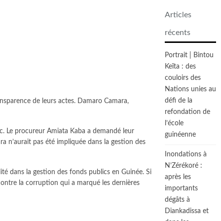
Articles
récents
Portrait | Bintou
Keïta : des
couloirs des
Nations unies au
défi de la
ransparence de leurs actes. Damaro Camara,
refondation de
l’école
lic. Le procureur Amiata Kaba a demandé leur
guinéenne
ra n’aurait pas été impliquée dans la gestion des
Inondations à
N’Zérékoré :
ité dans la gestion des fonds publics en Guinée. Si
après les
contre la corruption qui a marqué les dernières
importants
dégâts à
Diankadissa et