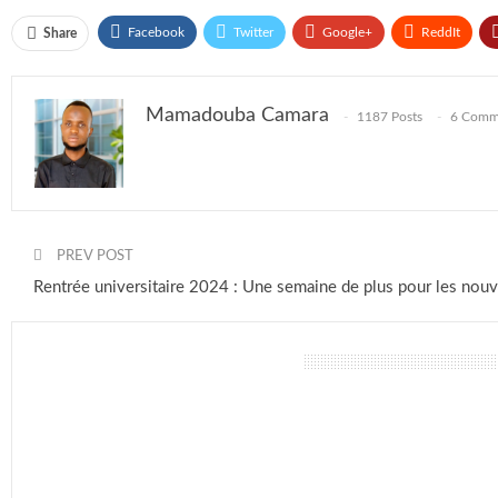
mamadouba camara
J
Facebook
Twitter
Google+
ReddIt
Share
Mamadouba Camara
1187 Posts
6 Comm
PREV POST
Rentrée universitaire 2024 : Une semaine de plus pour les nouv
vous pourriez aussi aimer