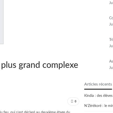
Ju
Co
Ju
Tr
Ju
As
e plus grand complexe
Ju
Articles récents
Kindia : des élèv
0
N’Zérékoré : le min
du feu, qui s’est déclaré au deuxième étage du