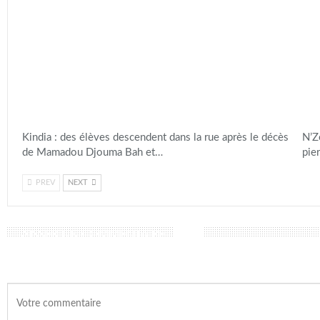
Kindia : des élèves descendent dans la rue après le décès
N’Z
de Mamadou Djouma Bah et…
pie
PREV
NEXT
LAISSER UN COMMENTAIRE