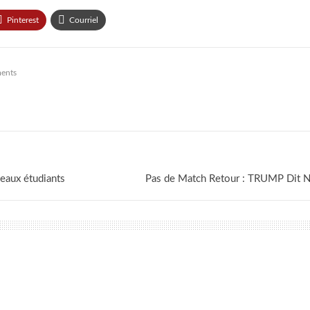
uil 22, 2026
0
Pinterest
Courriel
ents
eaux étudiants
Pas de Match Retour : TRUMP Dit N