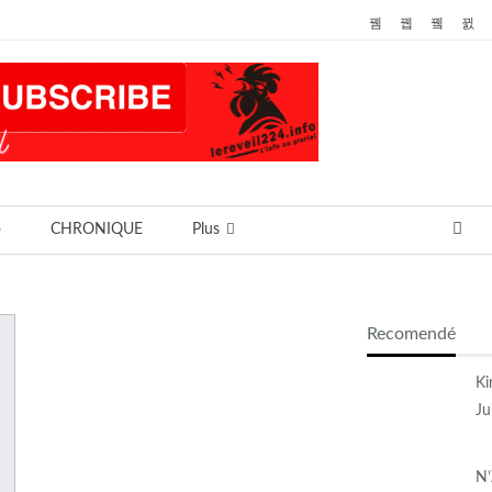
o
CHRONIQUE
Plus
Recomendé
Ki
Ju
N’