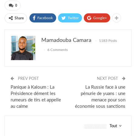
0
Facebook
Twitter
Google+
Share
Mamadouba Camara
1183 Posts
6 Comments
PREV POST
NEXT POST
Panique à Kaloum : La
La Russie face à une
Présidence dément les
pénurie de yuans : une
rumeurs de tirs et appelle
menace pour son
au calme
économie sous sanctions
Tout
vous pourriez aussi aimer